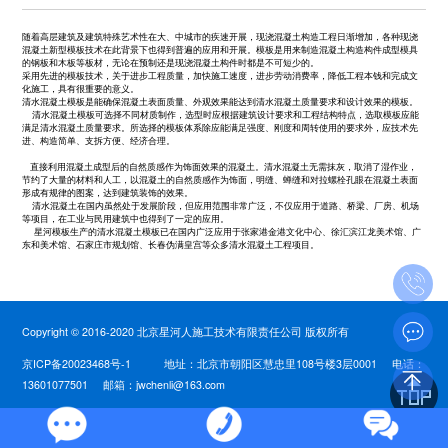
随着高层建筑及建筑特殊艺术性在大、中城市的疾速开展，现浇混凝土构造工程日渐增加，各种现浇
混凝土新型模板技术在此背景下也得到普遍的应用和开展。模板是用来制造混凝土构造构件成型模具
的钢板和木板等板材，无论在预制还是现浇混凝土构件时都是不可短少的。
采用先进的模板技术，关于进步工程质量，加快施工速度，进步劳动消费率，降低工程本钱和完成文
化施工，具有很重要的意义。
清水混凝土模板
是能确保混凝土表面质量、外观效果能达到清水混凝土质量要求和设计效果的模板。
清水混凝土模板
可选择不同材质制作，选型时应根据建筑设计要求和工程结构特点，选取模板应能
满足清水混凝土质量要求。所选择的模板体系除应能满足强度、刚度和周转使用的要求外，应技术先
进、构造简单、支拆方便、经济合理。
直接利用混凝土成型后的自然质感作为饰面效果的混凝土。清水混凝土无需抹灰，取消了湿作业，
节约了大量的材料和人工，以混凝土的自然质感作为饰面，明缝、蝉缝和对拉螺栓孔眼在混凝土表面
形成有规律的图案，达到建筑装饰的效果。
清水混凝土在国内虽然处于发展阶段，但应用范围非常广泛，不仅应用于道路、桥梁、厂房、机场
等项目，在工业与民用建筑中也得到了一定的应用。
星河模板生产的
清水混凝土模板
已在国内广泛应用于张家港金港文化中心、徐汇滨江龙美术馆、广
东和美术馆、石家庄市规划馆、长春伪满皇宫等众多清水混凝土工程项目。
Copyright © 2016-2020 北京星河人施工技术有限责任公司 版权所有
京ICP备20023468号-1
地址：北京市朝阳区慧忠里108号楼3层0001 电话：
13601077501 邮箱：jwchenli@163.com