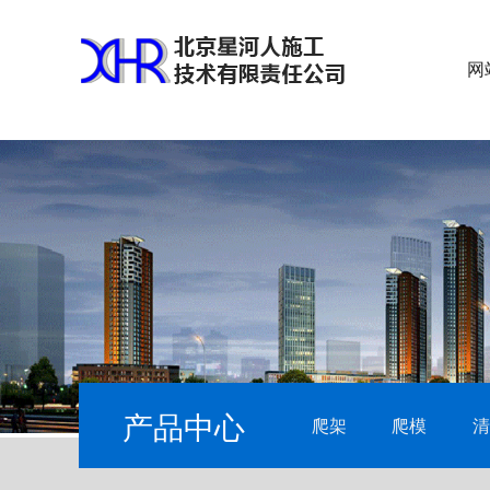
网
产品中心
爬架
爬模
清