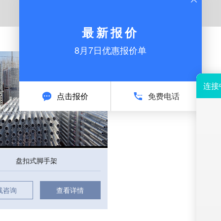
最新报价
8月7日优惠报价单
点击报价
免费电话
盘扣式脚手架
线咨询
查看详情