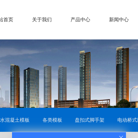
站首页
关于我们
产品中心
新闻中心
水混凝土模板
各类模板
盘扣式脚手架
电动桥式